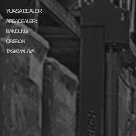
YUASA DEALER
AREA DEALER :
BANDUNG
CIREBON
TASIKMALAYA